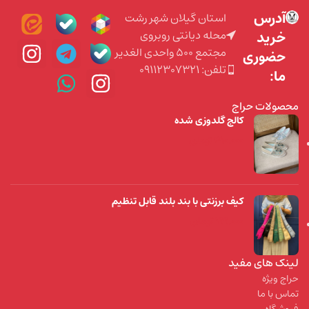
آدرس
استان گیلان شهر رشت
محله دیانتی روبروی
خرید
مجتمع ۵۰۰ واحدی الغدیر
حضوری
تلفن: 09112307321
ما:
محصولات حراج
کالج گلدوزی شده
490.000
تومان
کیف برزنتی با بند بلند قابل تنظیم
199.000
تومان
لینک های مفید
حراج ویژه
تماس با ما
فروشگاه