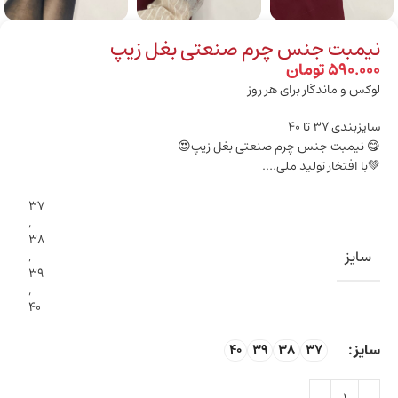
نیمبت جنس چرم صنعتی بغل زیپ
590.000
تومان
لوکس و ماندگار برای هر روز
سایزبندی ۳۷ تا ۴۰
😋 نیمبت جنس چرم صنعتی بغل زیپ😍
💚با افتخار تولید ملی….
37
,
38
سایز
,
39
,
40
سایز
40
39
38
37